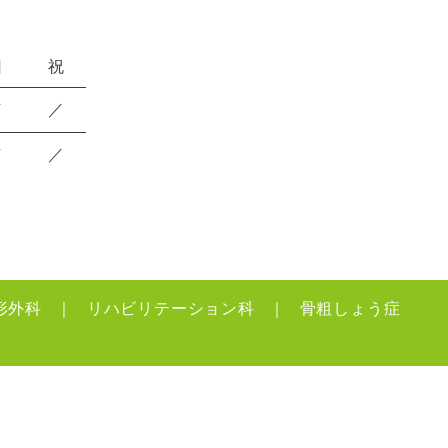
日
祝
／
／
／
／
形外科
リハビリテーション科
骨粗しょう症