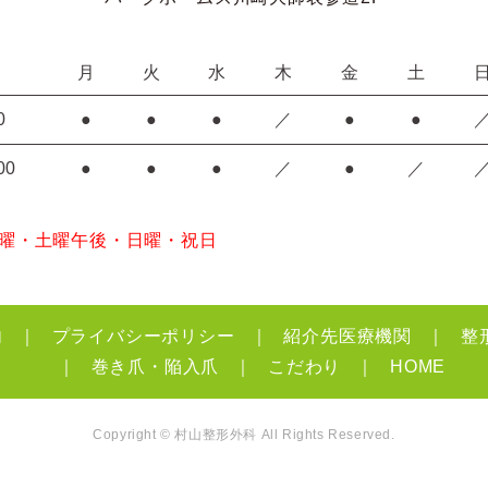
月
火
水
木
金
土
0
●
●
●
／
●
●
00
●
●
●
／
●
／
曜・土曜午後・日曜・祝日
内
プライバシーポリシー
紹介先医療機関
整
巻き爪・陥入爪
こだわり
HOME
Copyright © 村山整形外科 All Rights Reserved.